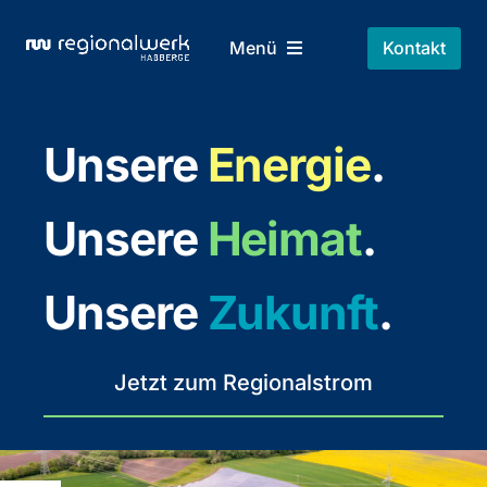
Skip
to
Kontakt
Menü
content
Home
Unsere
Energie
.
Regionalstrom
Unsere
Heimat
.
Über Uns
Unsere
Zukunft
.
Unsere Träger
Jetzt zum Regionalstrom
Kontakt